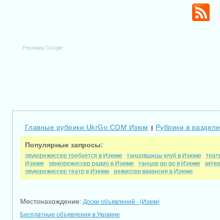
Реклама Google
Главные рубрики UkrGo.COM Изюм
Рубрики в раздел
|
Популярные запросы:
звукорежиссер требуется в Изюме
танцовщицы клуб в Изюме
теат
Изюме
звукорежиссер радио в Изюме
танцор go go в Изюме
акте
звукорежиссер театр в Изюме
режиссер вакансия в Изюме
Местонахождение:
Доски объявлений - (Изюм)
Бесплатные объявления в Украине