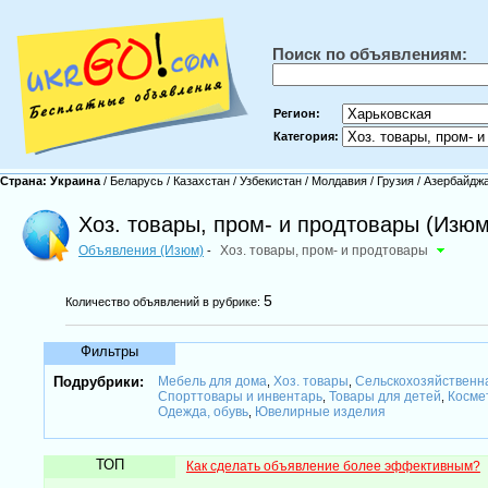
Поиск по объявлениям:
Регион:
Категория:
Страна:
Украина
/
Беларусь
/
Казахстан
/
Узбекистан
/
Молдавия
/
Грузия
/
Азербайдж
Хоз. товары, пром- и продтовары (Изюм
Объявления (Изюм)
Хоз. товары, пром- и продтовары
-
5
Количество объявлений в рубрике:
Фильтры
Подрубрики:
Мебель для дома
Хоз. товары
Сельскохозяйственн
,
,
Спорттовары и инвентарь
Товары для детей
Косме
,
,
Одежда, обувь
Ювелирные изделия
,
ТОП
Как сделать объявление более эффективным?