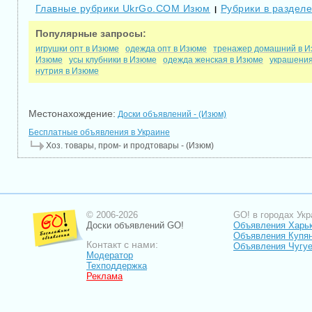
Главные рубрики UkrGo.COM Изюм
Рубрики в разделе
|
Популярные запросы:
игрушки опт в Изюме
одежда опт в Изюме
тренажер домашний в 
Изюме
усы клубники в Изюме
одежда женская в Изюме
украшения
нутрия в Изюме
Местонахождение:
Доски объявлений - (Изюм)
Бесплатные объявления в Украине
Хоз. товары, пром- и продтовары - (Изюм)
© 2006-2026
GO! в городах Укр
Доски объявлений GO!
Объявления Харь
Объявления Купя
Контакт с нами:
Объявления Чугу
Модератор
Техподдержка
Реклама