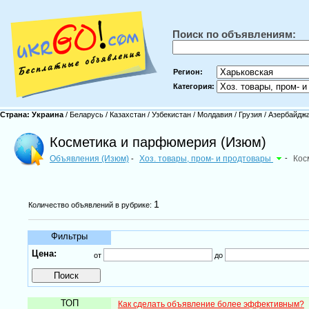
Поиск по объявлениям:
Регион:
Категория:
Страна:
Украина
/
Беларусь
/
Казахстан
/
Узбекистан
/
Молдавия
/
Грузия
/
Азербайдж
Косметика и парфюмерия (Изюм)
Объявления (Изюм)
Хоз. товары, пром- и продтовары
-
Кос
-
1
Количество объявлений в рубрике:
Фильтры
Цена:
от
до
ТОП
Как сделать объявление более эффективным?