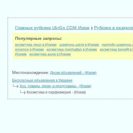
Главные рубрики UkrGo.COM Изюм
Рубрики в разделе
|
Популярные запросы:
косметика лицо в Изюме
шампунь шелк в Изюме
прегейн шампунь 
essence в Изюме
косметика manhattan в Изюме
косметика benefit 
Изюме
косметика анна в Изюме
Местонахождение:
Доски объявлений - (Изюм)
Бесплатные объявления в Украине
Хоз. товары, пром- и продтовары - (Изюм)
Косметика и парфюмерия - (Изюм)