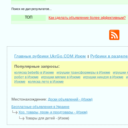
Поиск не дал результатов...
ТОП
Как сделать объявление более эффективным?
Главные рубрики UkrGo.COM Изюм
Рубрики в разделе
|
Популярные запросы:
коляска bebetto в Изюме
игрушки трансформеры в Изюме
игрушки 
робот в Изюме
игрушки мягкие в Изюме
игрушки ниндзя в Изюме
и
Изюме
коляска лето в Изюме
Местонахождение:
Доски объявлений - (Изюм)
Бесплатные объявления в Украине
Хоз. товары, пром- и продтовары - (Изюм)
Товары для детей - (Изюм)