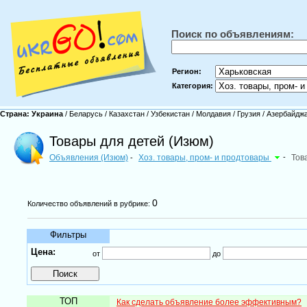
Поиск по объявлениям:
Регион:
Категория:
Страна:
Украина
/
Беларусь
/
Казахстан
/
Узбекистан
/
Молдавия
/
Грузия
/
Азербайдж
Товары для детей (Изюм)
Объявления (Изюм)
Хоз. товары, пром- и продтовары
-
Тов
-
0
Количество объявлений в рубрике:
Фильтры
Цена:
от
до
ТОП
Как сделать объявление более эффективным?