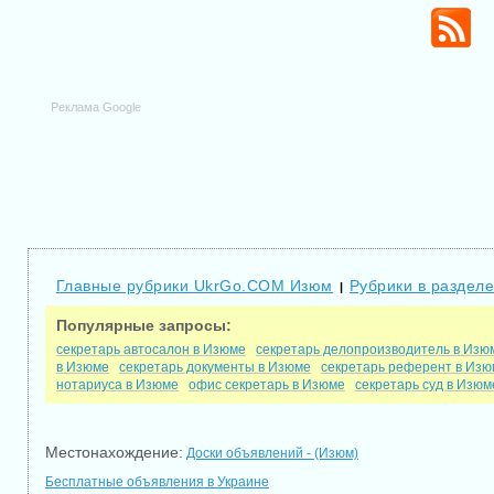
Реклама Google
Главные рубрики UkrGo.COM Изюм
Рубрики в раздел
|
Популярные запросы:
секретарь автосалон в Изюме
секретарь делопроизводитель в Изю
в Изюме
секретарь документы в Изюме
секретарь референт в Изю
нотариуса в Изюме
офис секретарь в Изюме
секретарь суд в Изюм
Местонахождение:
Доски объявлений - (Изюм)
Бесплатные объявления в Украине