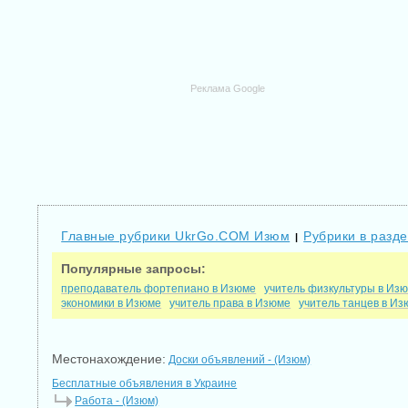
Реклама Google
Главные рубрики UkrGo.COM Изюм
Рубрики в разд
|
Популярные запросы:
преподаватель фортепиано в Изюме
учитель физкультуры в Из
экономики в Изюме
учитель права в Изюме
учитель танцев в И
Местонахождение:
Доски объявлений - (Изюм)
Бесплатные объявления в Украине
Работа - (Изюм)