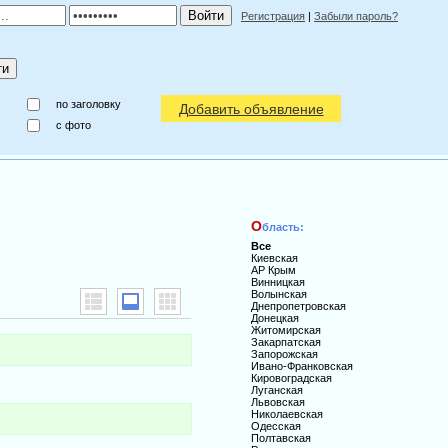
Регистрация
|
Забыли пароль?
по заголовку
Добавить объявление
c фото
О
бласть:
Все
Киевская
АР Крым
Винницкая
Волынская
Днепропетровская
Донецкая
Житомирская
Закарпатская
Запорожская
Ивано-Франковская
Кировоградская
Луганская
Львовская
Николаевская
Одесская
Полтавская