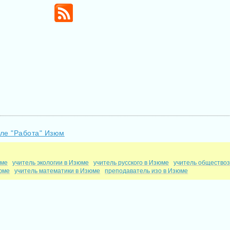
еле "Работа" Изюм
юме
учитель экологии в Изюме
учитель русского в Изюме
учитель общество
зюме
учитель математики в Изюме
преподаватель изо в Изюме