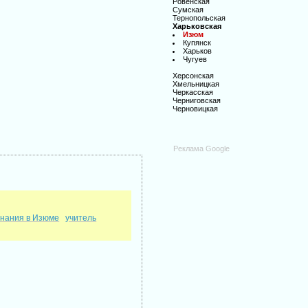
Ровенская
Сумская
Тернопольская
Харьковская
Изюм
Купянск
Харьков
Чугуев
Херсонская
Хмельницкая
Черкасская
Черниговская
Черновицкая
Реклама Google
знания в Изюме
учитель