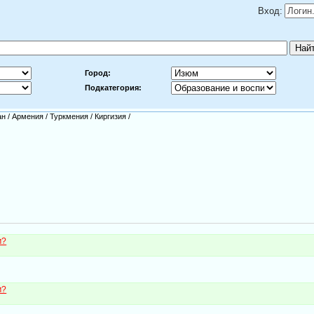
Вход:
Город:
Подкатегория:
ан
/
Армения
/
Туркмения
/
Киргизия
/
м?
м?