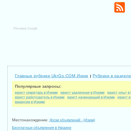
Реклама Google
Главные рубрики UkrGo.COM Изюм
Рубрики в раздел
|
Популярные запросы:
юрист секретарь в Изюме
юрист удаленная в Изюме
юрист опыт в
юрист работодатель в Изюме
юрист начинающий в Изюме
юрист в
вакансии в Изюме
Местонахождение:
Доски объявлений - (Изюм)
Бесплатные объявления в Украине