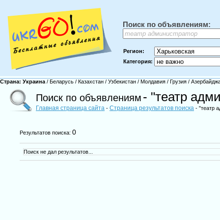
Поиск по объявлениям:
Регион:
Категория:
Страна:
Украина
/
Беларусь
/
Казахстан
/
Узбекистан
/
Молдавия
/
Грузия
/
Азербайдж
- "театр адм
Поиск по объявлениям
Главная страница сайта
Страница результатов поиска
-
- "театр 
0
Результатов поиска:
Поиск не дал результатов...