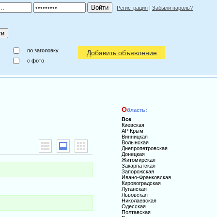
Регистрация
|
Забыли пароль?
по заголовку
Добавить объявление
c фото
О
бласть:
Все
Киевская
АР Крым
Винницкая
Волынская
Днепропетровская
Донецкая
Житомирская
Закарпатская
Запорожская
Ивано-Франковская
Кировоградская
Луганская
Львовская
Николаевская
Одесская
Полтавская