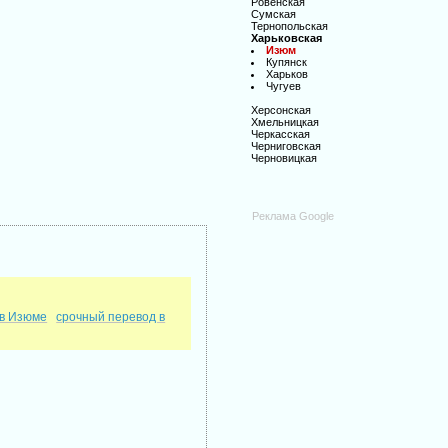
Ровенская
Сумская
Тернопольская
Харьковская
Изюм
Купянск
Харьков
Чугуев
Херсонская
Хмельницкая
Черкасская
Черниговская
Черновицкая
Реклама Google
 в Изюме
срочный перевод в