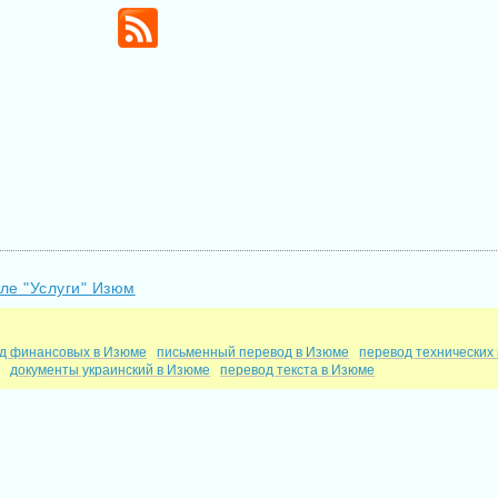
ле "Услуги" Изюм
д финансовых в Изюме
письменный перевод в Изюме
перевод технических
е
документы украинский в Изюме
перевод текста в Изюме