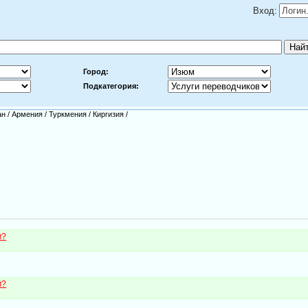
Вход:
Город:
Подкатегория:
ан
/
Армения
/
Туркмения
/
Киргизия
/
м?
м?