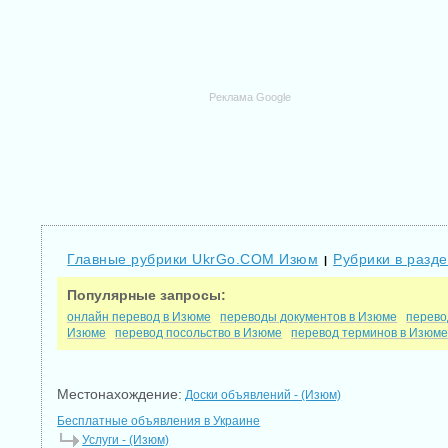
Реклама Google
Главные рубрики UkrGo.COM Изюм
Рубрики в разде
|
Популярные запросы:
онлайн перевод в Изюме
переводы документов в Изюме
перево
Изюме
перевод посольство в Изюме
перевод терминов в Изюм
Местонахождение:
Доски объявлений - (Изюм)
Бесплатные объявления в Украине
Услуги - (Изюм)