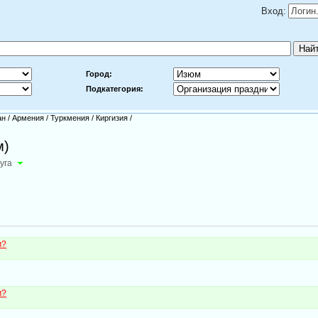
Вход:
Город:
Подкатегория:
ан
/
Армения
/
Туркмения
/
Киргизия
/
м)
уга
м?
м?