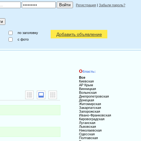
Регистрация
|
Забыли пароль?
по заголовку
Добавить объявление
c фото
О
бласть:
Все
Киевская
АР Крым
Винницкая
Волынская
Днепропетровская
Донецкая
Житомирская
Закарпатская
Запорожская
Ивано-Франковская
Кировоградская
Луганская
Львовская
Николаевская
Одесская
Полтавская