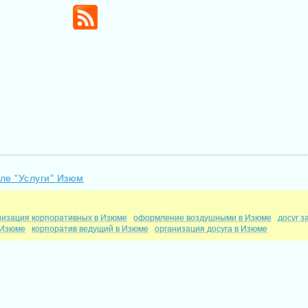
ле "Услуги" Изюм
низация корпоративных в Изюме
оформление воздушными в Изюме
досуг з
 Изюме
корпоратив ведущий в Изюме
организация досуга в Изюме