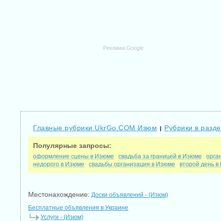
Реклама Google
Главные рубрики UkrGo.COM Изюм
Рубрики в разде
|
Популярные запросы:
оформление сцены в Изюме
свадьба за границей в Изюме
орга
недорого в Изюме
свадьбы организация в Изюме
второй день в
Местонахождение:
Доски объявлений - (Изюм)
Бесплатные объявления в Украине
Услуги - (Изюм)