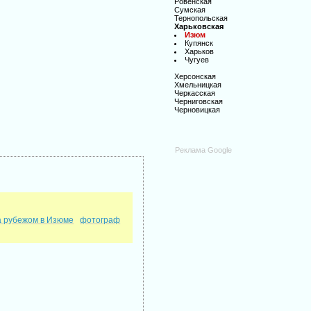
Ровенская
Сумская
Тернопольская
Харьковская
Изюм
Купянск
Харьков
Чугуев
Херсонская
Хмельницкая
Черкасская
Черниговская
Черновицкая
Реклама Google
а рубежом в Изюме
фотограф