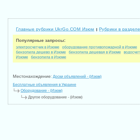
Главные рубрики UkrGo.COM Изюм
Рубрики в раздел
|
Популярные запросы:
электросчетчик в Изюме
оборудование противопожарной в Изюме
бензопила дешево в Изюме
бензопила дешевая в Изюме
водосчет
Изюме
бензопила в Изюме
Местонахождение:
Доски объявлений - (Изюм)
Бесплатные объявления в Украине
Оборудование - (Изюм)
Другое оборудование - (Изюм)