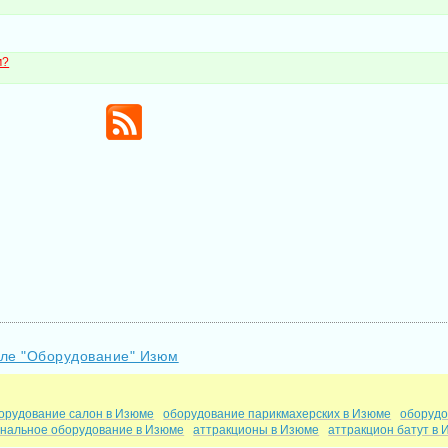
м?
еле "Оборудование" Изюм
орудование салон в Изюме
оборудование парикмахерских в Изюме
оборудо
нальное оборудование в Изюме
аттракционы в Изюме
аттракцион батут в