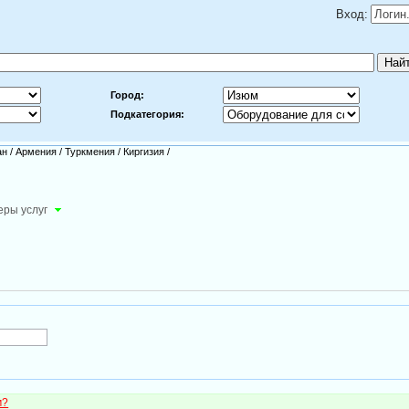
Вход:
Город:
Подкатегория:
ан
/
Армения
/
Туркмения
/
Киргизия
/
ры услуг
м?