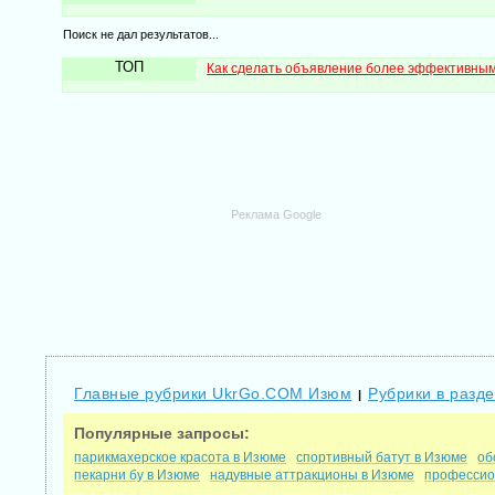
Поиск не дал результатов...
ТОП
Как сделать объявление более эффективны
Реклама Google
Главные рубрики UkrGo.COM Изюм
Рубрики в разд
|
Популярные запросы:
парикмахерское красота в Изюме
спортивный батут в Изюме
об
пекарни бу в Изюме
надувные аттракционы в Изюме
профессио