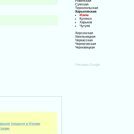
Ровенская
Сумская
Тернопольская
Харьковская
Изюм
Купянск
Харьков
Чугуев
Херсонская
Хмельницкая
Черкасская
Черниговская
Черновицкая
Реклама Google
вание пекарня в Изюме
 Изюме