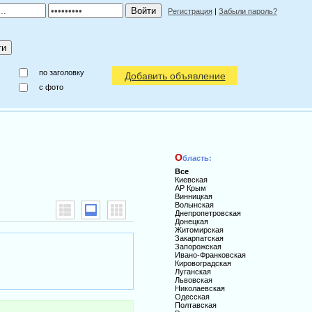
Регистрация
|
Забыли пароль?
по заголовку
Добавить объявление
c фото
О
бласть:
Все
Киевская
АР Крым
Винницкая
Волынская
Днепропетровская
Донецкая
Житомирская
Закарпатская
Запорожская
Ивано-Франковская
Кировоградская
Луганская
Львовская
Николаевская
Одесская
Полтавская