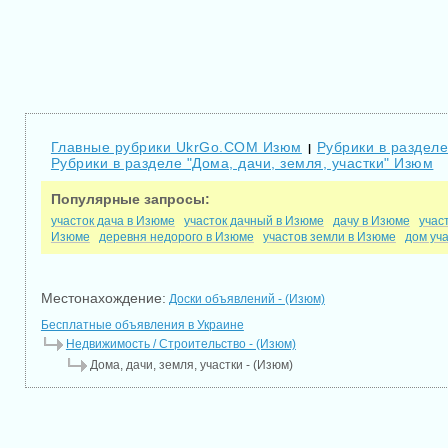
Главные рубрики UkrGo.COM Изюм
Рубрики в раздел
|
Рубрики в разделе "Дома, дачи, земля, участки" Изюм
Популярные запросы:
участок дача в Изюме
участок дачный в Изюме
дачу в Изюме
учас
Изюме
деревня недорого в Изюме
участов земли в Изюме
дом уч
Местонахождение:
Доски объявлений - (Изюм)
Бесплатные объявления в Украине
Недвижимость / Строительство - (Изюм)
Дома, дачи, земля, участки - (Изюм)