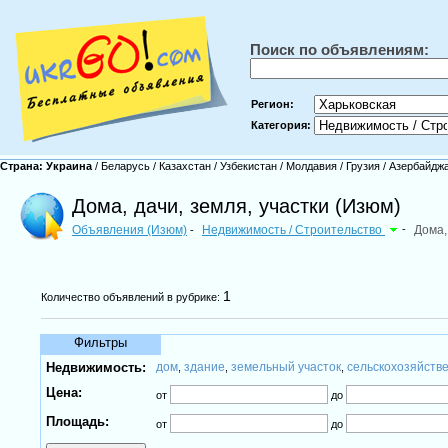
Поиск по объявлениям:
Регион:
Категория:
Страна:
Украина
/
Беларусь
/
Казахстан
/
Узбекистан
/
Молдавия
/
Грузия
/
Азербайдж
Дома, дачи, земля, участки (Изюм)
Объявления (Изюм)
Недвижимость / Строительство
-
Дома,
-
1
Количество объявлений в рубрике:
Фильтры
Недвижимость:
дом
здание
земельный участок
сельскохозяйств
,
,
,
Цена:
от
до
Площадь:
от
до