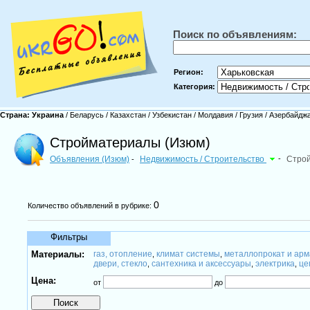
Поиск по объявлениям:
Регион:
Категория:
Страна:
Украина
/
Беларусь
/
Казахстан
/
Узбекистан
/
Молдавия
/
Грузия
/
Азербайдж
Стройматериалы (Изюм)
Объявления (Изюм)
Недвижимость / Строительство
-
Стро
-
0
Количество объявлений в рубрике:
Фильтры
Материалы:
газ, отопление
климат системы
металлопрокат и арм
,
,
двери, стекло
сантехника и аксессуары
электрика
це
,
,
,
Цена:
от
до