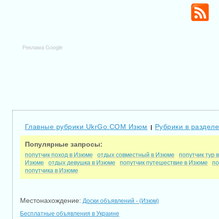
Реклама Google
Главные рубрики UkrGo.COM Изюм
Рубрики в раздел
|
Популярные запросы:
попутчик поход в Изюме
отдых совместный в Изюме
попутчик тур 
Изюме
отдых девушка в Изюме
попутчик путешествие в Изюме
по
попутчика в Изюме
Местонахождение:
Доски объявлений - (Изюм)
Бесплатные объявления в Украине