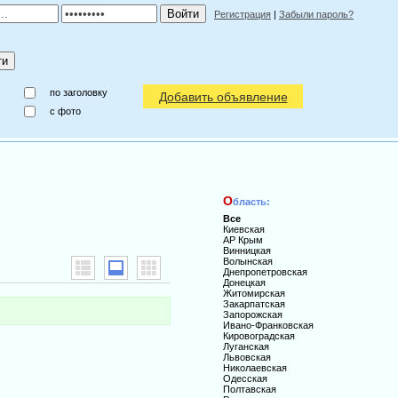
Регистрация
|
Забыли пароль?
по заголовку
Добавить объявление
c фото
О
бласть:
Все
Киевская
АР Крым
Винницкая
Волынская
Днепропетровская
Донецкая
Житомирская
Закарпатская
Запорожская
Ивано-Франковская
Кировоградская
Луганская
Львовская
Николаевская
Одесская
Полтавская