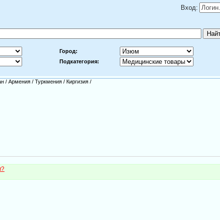
Вход:
Город:
Подкатегория:
ан
/
Армения
/
Туркмения
/
Киргизия
/
м?