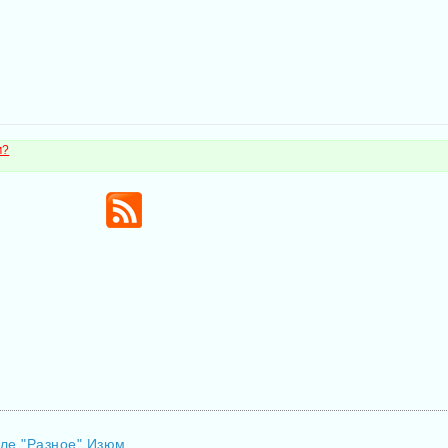
м?
еле "Разное" Изюм