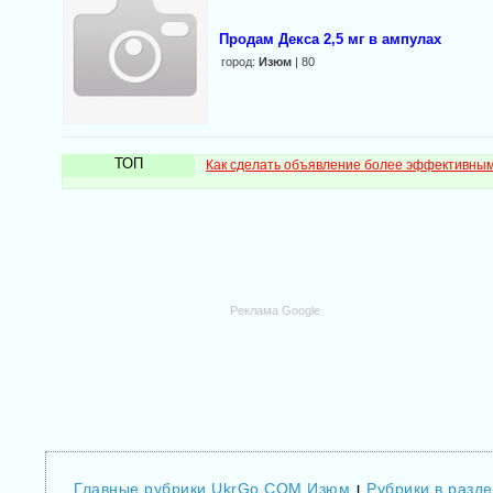
Продам Декса 2,5 мг в ампулах
город:
Изюм
| 80
ТОП
Как сделать объявление более эффективны
Реклама Google
Главные рубрики UkrGo.COM Изюм
Рубрики в разд
|