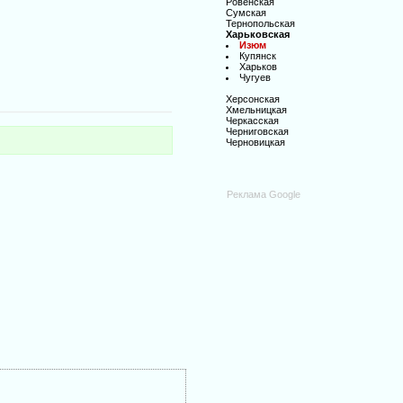
Ровенская
Сумская
Тернопольская
Харьковская
Изюм
Купянск
Харьков
Чугуев
Херсонская
Хмельницкая
Черкасская
Черниговская
Черновицкая
Реклама Google