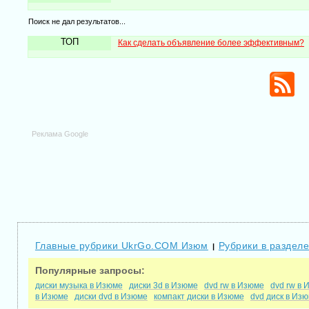
Поиск не дал результатов...
ТОП
Как сделать объявление более эффективным?
Реклама Google
Главные рубрики UkrGo.COM Изюм
Рубрики в раздел
|
Популярные запросы:
диски музыка в Изюме
диски 3d в Изюме
dvd rw в Изюме
dvd rw в 
в Изюме
диски dvd в Изюме
компакт диски в Изюме
dvd диск в Из