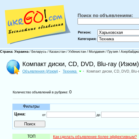
Поиск по объявлениям:
Регион:
Категория:
Страна:
Украина
/
Беларусь
/
Казахстан
/
Узбекистан
/
Молдавия
/
Грузия
/
Азербайдж
Компакт диски, CD, DVD, Blu-ray (Изюм)
Объявления (Изюм)
Техника
-
Компакт диски, CD, DVD, Blu-
-
0
Количество объявлений в рубрике:
Фильтры
Цена:
от
до
ТОП
Как сделать объявление более эффективным?