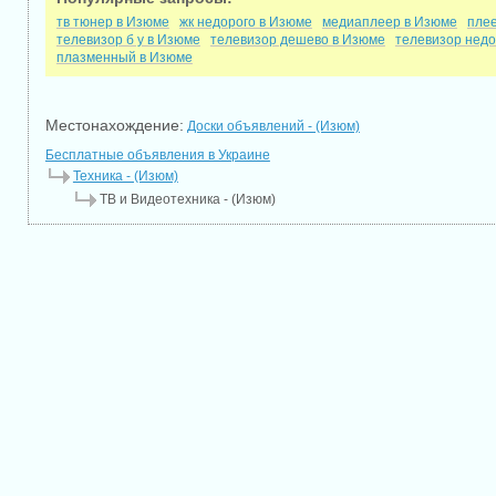
тв тюнер в Изюме
жк недорого в Изюме
медиаплеер в Изюме
пле
телевизор б у в Изюме
телевизор дешево в Изюме
телевизор недо
плазменный в Изюме
Местонахождение:
Доски объявлений - (Изюм)
Бесплатные объявления в Украине
Техника - (Изюм)
ТВ и Видеотехника - (Изюм)