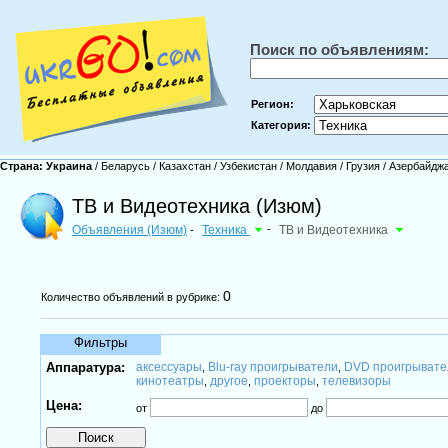
Поиск по объявлениям:
Регион:
Категория:
Страна:
Украина
/
Беларусь
/
Казахстан
/
Узбекистан
/
Молдавия
/
Грузия
/
Азербайдж
ТВ и Видеотехника (Изюм)
Объявления (Изюм)
Техника
-
ТВ и Видеотехника
-
0
Количество объявлений в рубрике:
Фильтры
Аппаратура:
аксессуары
Blu-ray проигрыватели
DVD проигрывате
,
,
кинотеатры
другое
проекторы
телевизоры
,
,
,
Цена:
от
до