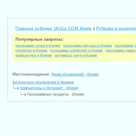
Главные рубрики UkrGo.COM Изюм
Рубрики в раздел
|
Популярные запросы:
программа склад в Изюме
программа автокад в Изюме
программа 
coreldraw в Изюме
программа solidworks в Изюме
программа навиг
компьютера в Изюме
антивирус avira в Изюме
Местонахождение:
Доски объявлений - (Изюм)
Бесплатные объявления в Украине
Компьютеры и Интернет - (Изюм)
Программные продукты - (Изюм)