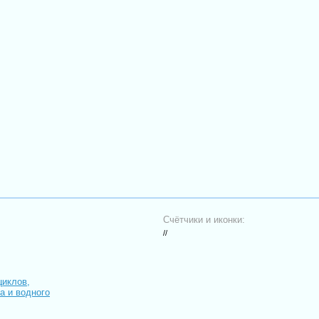
Счётчики и иконки:
//
циклов,
иа и водного