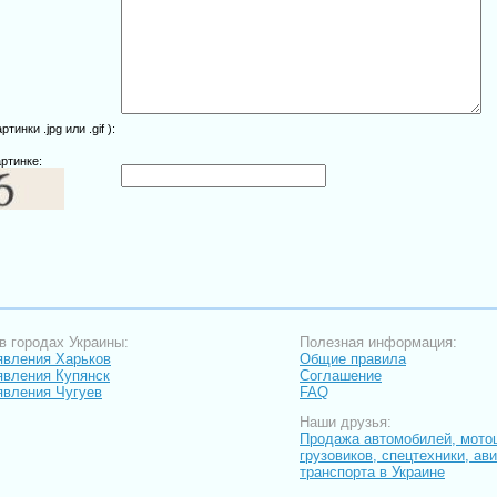
инки .jpg или .gif ):
ртинке:
в городах Украины:
Полезная информация:
вления Харьков
Общие правила
вления Купянск
Соглашение
вления Чугуев
FAQ
Наши друзья:
Продажа автомобилей, мото
грузовиков, спецтехники, ав
транспорта в Украине