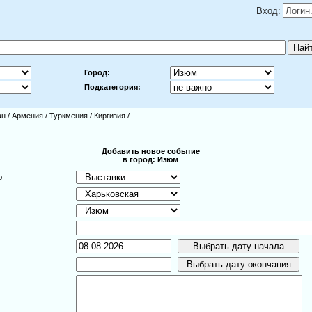
Вход:
Город:
Подкатегория:
ан
/
Армения
/
Туркмения
/
Киргизия
/
Добавить новое событие
в город: Изюм
ю