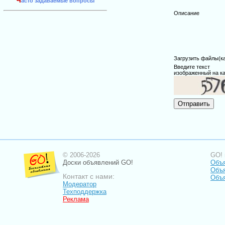
Ч
асто задаваемые вопросы
Описание
Загрузить файлы(карт
Введите текст
изображенный на ка
© 2006-2026
GO! 
Доски объявлений GO!
Объя
Объя
Контакт с нами:
Объя
Модератор
Техподдержка
Реклама