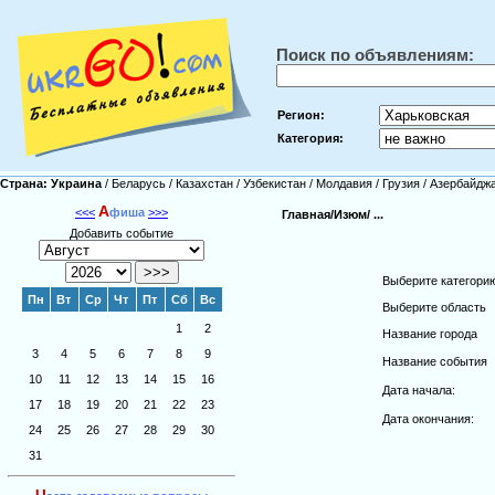
Поиск по объявлениям:
Регион:
Категория:
Страна:
Украина
/
Беларусь
/
Казахстан
/
Узбекистан
/
Молдавия
/
Грузия
/
Азербайдж
А
<<<
фиша
>>>
Главная/
Изюм/
...
Добавить событие
Выберите категори
Пн
Вт
Ср
Чт
Пт
Сб
Вс
Выберите область
1
2
Название города
3
4
5
6
7
8
9
Название события
10
11
12
13
14
15
16
Дата начала:
17
18
19
20
21
22
23
Дата окончания:
24
25
26
27
28
29
30
31